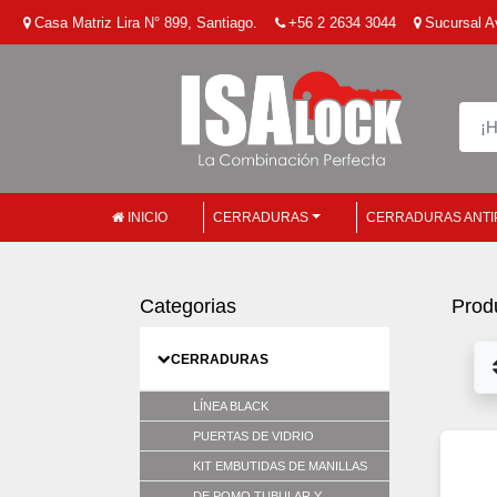
Casa Matriz Lira N° 899, Santiago.
+56 2 2634 3044
Sucursal Av
INICIO
CERRADURAS
CERRADURAS ANTI
Categorias
Prod
CERRADURAS
LÍNEA BLACK
PUERTAS DE VIDRIO
KIT EMBUTIDAS DE MANILLAS
DE POMO TUBULAR Y