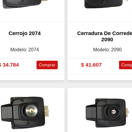
Cerrojo 2074
Cerradura De Corred
2090
Modelo: 2074
Modelo: 2090
$
34.784
$
41.607
Comprar
Comp