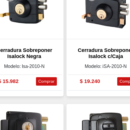
erradura Sobreponer
Cerradura Sobrepon
Isalock Negra
Isalock c/Caja
Modelo: Isa-2010-N
Modelo: iSA-2010-N
$
15.982
$
19.240
Comprar
Comp