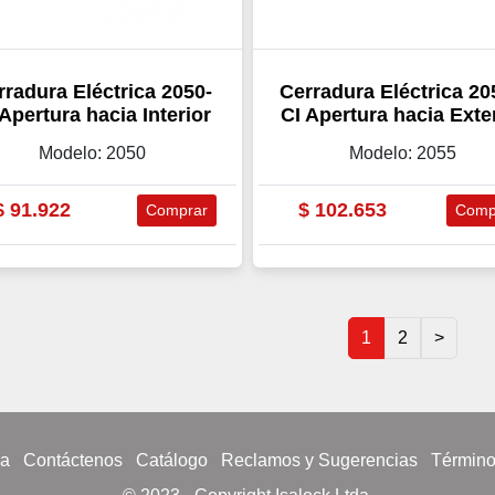
rradura Eléctrica 2050-
Cerradura Eléctrica 20
 Apertura hacia Interior
CI Apertura hacia Exte
Modelo: 2050
Modelo: 2055
$
91.922
$
102.653
Comprar
Comp
1
2
>
sa
Contáctenos
Catálogo
Reclamos y Sugerencias
Término