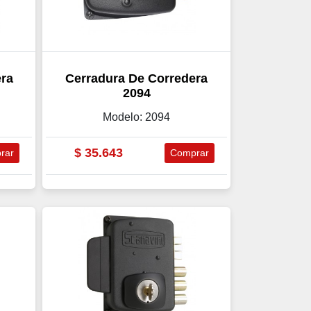
era
Cerradura De Corredera
2094
Modelo: 2094
$
35.643
rar
Comprar