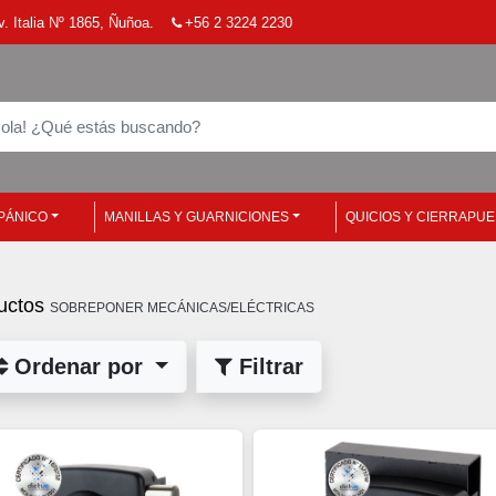
. Italia Nº 1865, Ñuñoa.
+56 2 3224 2230
PÁNICO
MANILLAS Y GUARNICIONES
QUICIOS Y CIERRAPU
uctos
SOBREPONER MECÁNICAS/ELÉCTRICAS
Ordenar por
Filtrar