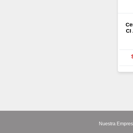
Ce
CI
Nuestra Empre