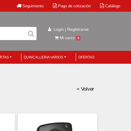
Seguimiento
Pago de cotización
Catálogo
Login | Registrarse
Mi carro
0
ERTAS
QUINCALLERIA VARIOS
OFERTAS
< Volver