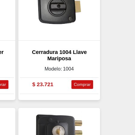
er
Cerradura 1004 Llave
Mariposa
Modelo: 1004
$
23.721
rar
Comprar