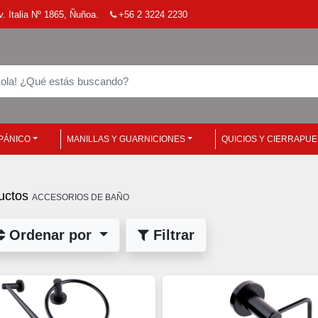
. Italia Nº 1865, Ñuñoa.
+56 2 3224 2230
PÁNICO
MANILLAS Y GUARNICIONES
QUICIOS Y CIERRAPU
uctos
ACCESORIOS DE BAÑO
Ordenar por
Filtrar