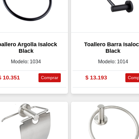
allero Argolla Isalock
Toallero Barra Isalo
Black
Black
Modelo: 1034
Modelo: 1014
$
10.351
$
13.193
Comprar
Comp