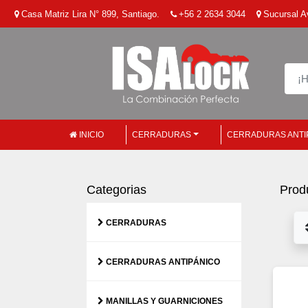
Casa Matriz Lira N° 899, Santiago.
+56 2 2634 3044
Sucursal Av
INICIO
CERRADURAS
CERRADURAS ANTI
Categorias
Prod
CERRADURAS
CERRADURAS ANTIPÁNICO
MANILLAS Y GUARNICIONES