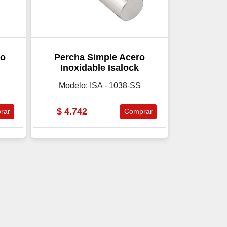
ro
Percha Simple Acero
Inoxidable Isalock
Modelo: ISA - 1038-SS
$
4.742
rar
Comprar