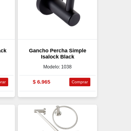
ack
Gancho Percha Simple
Isalock Black
Modelo: 1038
$
6.965
rar
Comprar