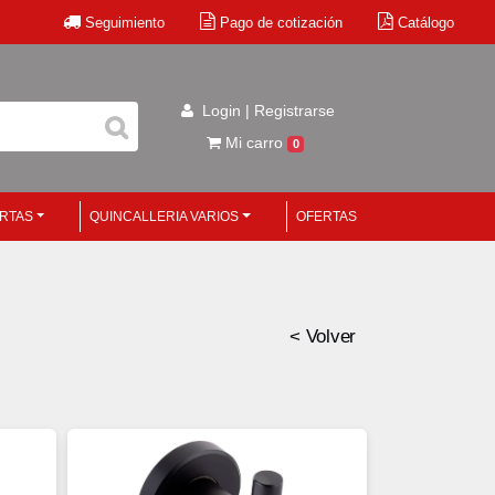
Seguimiento
Pago de cotización
Catálogo
Login | Registrarse
Mi carro
0
ERTAS
QUINCALLERIA VARIOS
OFERTAS
< Volver