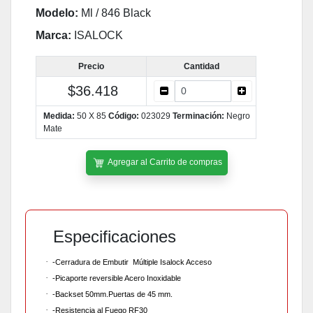
Modelo:
Ml / 846 Black
Marca:
ISALOCK
Precio
Cantidad
$36.418
Medida:
50 X 85
Código:
023029
Terminación:
Negro
Mate
Agregar al Carrito de compras
Especificaciones
·
-Cerradura de Embutir Múltiple Isalock Acceso
·
-Picaporte reversible Acero Inoxidable
·
-Backset 50mm.Puertas de 45 mm.
·
-Resistencia al Fuego RF30