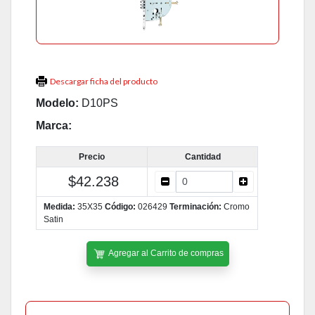
Descargar ficha del producto
Modelo:
D10PS
Marca:
Precio
Cantidad
$42.238
Medida:
35X35
Código:
026429
Terminación:
Cromo
Satin
Agregar al Carrito de compras