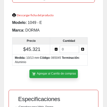
Descargar ficha del producto
Modelo:
1049 - E
Marca:
DORMA
Precio
Cantidad
$45.321
Medida:
10/13 mm
Código:
065045
Terminación:
Aluminio
Agregar al Carrito de compras
Especificaciones
·
-Cerradura para Vidrio
Dorma