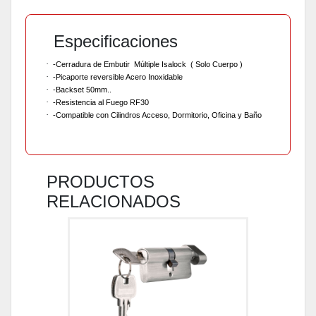
Especificaciones
·
-Cerradura de Embutir Múltiple Isalock ( Solo Cuerpo )
·
-Picaporte reversible Acero Inoxidable
·
-Backset 50mm..
·
-Resistencia al Fuego RF30
·
-Compatible con Cilindros Acceso, Dormitorio, Oficina y Baño
PRODUCTOS
RELACIONADOS