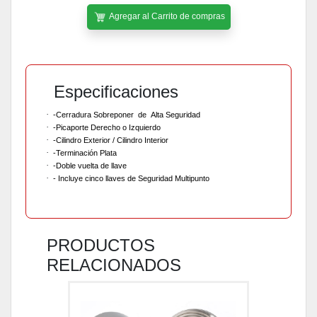
Agregar al Carrito de compras
Especificaciones
·
-Cerradura Sobreponer
de
Alta Seguridad
·
-Picaporte Derecho o Izquierdo
·
-Cilindro Exterior / Cilindro Interior
·
-Terminación Plata
·
-Doble vuelta de llave
·
- Incluye cinco llaves de Seguridad Multipunto
PRODUCTOS
RELACIONADOS